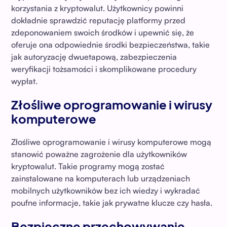
korzystania z kryptowalut. Użytkownicy powinni
dokładnie sprawdzić reputację platformy przed
zdeponowaniem swoich środków i upewnić się, że
oferuje ona odpowiednie środki bezpieczeństwa, takie
jak autoryzację dwuetapową, zabezpieczenia
weryfikacji tożsamości i skomplikowane procedury
wypłat.
Złośliwe oprogramowanie i wirusy
komputerowe
Złośliwe oprogramowanie i wirusy komputerowe mogą
stanowić poważne zagrożenie dla użytkowników
kryptowalut. Takie programy mogą zostać
zainstalowane na komputerach lub urządzeniach
mobilnych użytkowników bez ich wiedzy i wykradać
poufne informacje, takie jak prywatne klucze czy hasła.
Bezpieczne przechowywanie