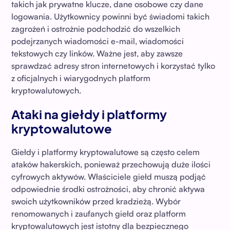
takich jak prywatne klucze, dane osobowe czy dane
logowania. Użytkownicy powinni być świadomi takich
zagrożeń i ostrożnie podchodzić do wszelkich
podejrzanych wiadomości e-mail, wiadomości
tekstowych czy linków. Ważne jest, aby zawsze
sprawdzać adresy stron internetowych i korzystać tylko
z oficjalnych i wiarygodnych platform
kryptowalutowych.
Ataki na giełdy i platformy
kryptowalutowe
Giełdy i platformy kryptowalutowe są często celem
ataków hakerskich, ponieważ przechowują duże ilości
cyfrowych aktywów. Właściciele giełd muszą podjąć
odpowiednie środki ostrożności, aby chronić aktywa
swoich użytkowników przed kradzieżą. Wybór
renomowanych i zaufanych giełd oraz platform
kryptowalutowych jest istotny dla bezpiecznego