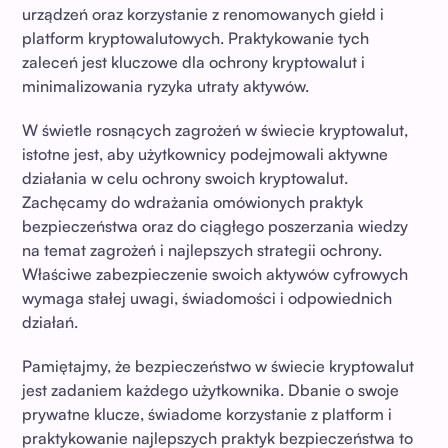
urządzeń oraz korzystanie z renomowanych giełd i
platform kryptowalutowych. Praktykowanie tych
zaleceń jest kluczowe dla ochrony kryptowalut i
minimalizowania ryzyka utraty aktywów.
W świetle rosnących zagrożeń w świecie kryptowalut,
istotne jest, aby użytkownicy podejmowali aktywne
działania w celu ochrony swoich kryptowalut.
Zachęcamy do wdrażania omówionych praktyk
bezpieczeństwa oraz do ciągłego poszerzania wiedzy
na temat zagrożeń i najlepszych strategii ochrony.
Właściwe zabezpieczenie swoich aktywów cyfrowych
wymaga stałej uwagi, świadomości i odpowiednich
działań.
Pamiętajmy, że bezpieczeństwo w świecie kryptowalut
jest zadaniem każdego użytkownika. Dbanie o swoje
prywatne klucze, świadome korzystanie z platform i
praktykowanie najlepszych praktyk bezpieczeństwa to