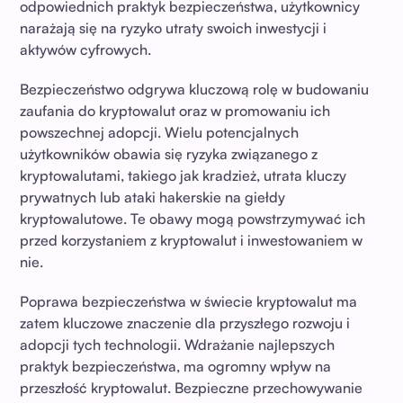
odpowiednich praktyk bezpieczeństwa, użytkownicy
narażają się na ryzyko utraty swoich inwestycji i
aktywów cyfrowych.
Bezpieczeństwo odgrywa kluczową rolę w budowaniu
zaufania do kryptowalut oraz w promowaniu ich
powszechnej adopcji. Wielu potencjalnych
użytkowników obawia się ryzyka związanego z
kryptowalutami, takiego jak kradzież, utrata kluczy
prywatnych lub ataki hakerskie na giełdy
kryptowalutowe. Te obawy mogą powstrzymywać ich
przed korzystaniem z kryptowalut i inwestowaniem w
nie.
Poprawa bezpieczeństwa w świecie kryptowalut ma
zatem kluczowe znaczenie dla przyszłego rozwoju i
adopcji tych technologii. Wdrażanie najlepszych
praktyk bezpieczeństwa, ma ogromny wpływ na
przeszłość kryptowalut. Bezpieczne przechowywanie