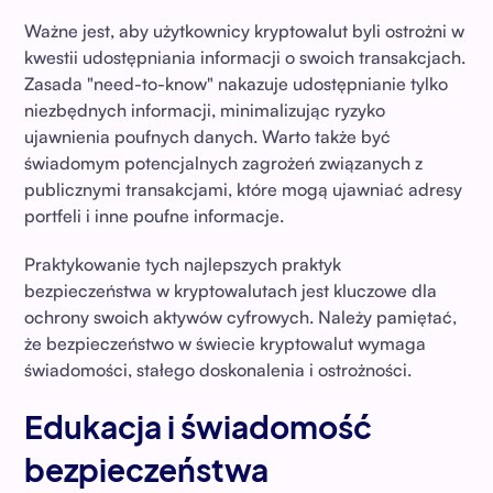
Ważne jest, aby użytkownicy kryptowalut byli ostrożni w
kwestii udostępniania informacji o swoich transakcjach.
Zasada "need-to-know" nakazuje udostępnianie tylko
niezbędnych informacji, minimalizując ryzyko
ujawnienia poufnych danych. Warto także być
świadomym potencjalnych zagrożeń związanych z
publicznymi transakcjami, które mogą ujawniać adresy
portfeli i inne poufne informacje.
Praktykowanie tych najlepszych praktyk
bezpieczeństwa w kryptowalutach jest kluczowe dla
ochrony swoich aktywów cyfrowych. Należy pamiętać,
że bezpieczeństwo w świecie kryptowalut wymaga
świadomości, stałego doskonalenia i ostrożności.
Edukacja i świadomość
bezpieczeństwa