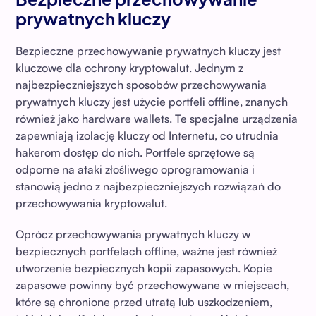
prywatnych kluczy
Bezpieczne przechowywanie prywatnych kluczy jest
kluczowe dla ochrony kryptowalut. Jednym z
najbezpieczniejszych sposobów przechowywania
prywatnych kluczy jest użycie portfeli offline, znanych
również jako hardware wallets. Te specjalne urządzenia
zapewniają izolację kluczy od Internetu, co utrudnia
hakerom dostęp do nich. Portfele sprzętowe są
odporne na ataki złośliwego oprogramowania i
stanowią jedno z najbezpieczniejszych rozwiązań do
przechowywania kryptowalut.
Oprócz przechowywania prywatnych kluczy w
bezpiecznych portfelach offline, ważne jest również
utworzenie bezpiecznych kopii zapasowych. Kopie
zapasowe powinny być przechowywane w miejscach,
które są chronione przed utratą lub uszkodzeniem,