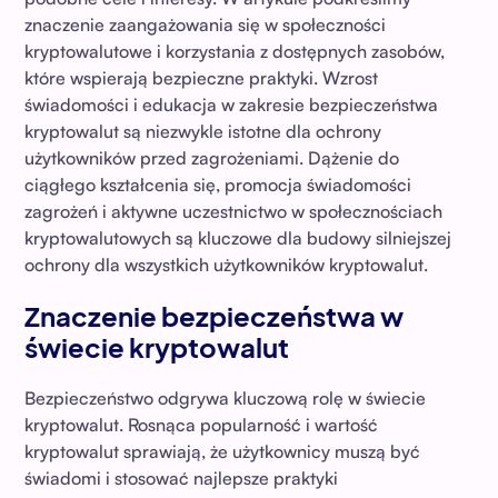
znaczenie zaangażowania się w społeczności
kryptowalutowe i korzystania z dostępnych zasobów,
które wspierają bezpieczne praktyki. Wzrost
świadomości i edukacja w zakresie bezpieczeństwa
kryptowalut są niezwykle istotne dla ochrony
użytkowników przed zagrożeniami. Dążenie do
ciągłego kształcenia się, promocja świadomości
zagrożeń i aktywne uczestnictwo w społecznościach
kryptowalutowych są kluczowe dla budowy silniejszej
ochrony dla wszystkich użytkowników kryptowalut.
Znaczenie bezpieczeństwa w
świecie kryptowalut
Bezpieczeństwo odgrywa kluczową rolę w świecie
kryptowalut. Rosnąca popularność i wartość
kryptowalut sprawiają, że użytkownicy muszą być
świadomi i stosować najlepsze praktyki