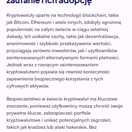
Kryptowaluty oparte na technologii blockchain, takie
jak Bitcoin, Ethereum i wiele innych, zdobyły ogromną
popularność na całym świecie w ciągu ostatniej
dekady. Ich unikalne cechy, takie jak decentralizacja,
anonimowość i szybkość przekazywania wartości,
przyciągają zarówno inwestorów, jak i użytkowników
zainteresowanych alternatywnymi formami płatności.
Jednak wraz z rosnącym zainteresowaniem
kryptowalutami pojawia się również konieczność
zapewnienia bezpiecznego korzystania z tych
cyfrowych aktywów.
Bezpieczeństwo w świecie kryptowalut ma kluczowe
znaczenie, ponieważ użytkownicy muszą chronić swoje
prywatne klucze, zabezpieczać portfele
kryptowalutowe i unikać potencjalnych zagrożeń,
takich jak kradzież lub ataki hakerskie. Bez