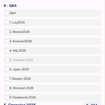
8 - Q&A
Q&A
1. Luty2025
2. Marzec2025
3. Kwiecień2025
4. Maj 2025
5. Czerwiec 2025
6. Lipiec 2025
7. Sierpień 2025
8. Wrzesień 2025
9. Październik 2025
Click here
to view the next lesson.
5. Czerwiec 2025