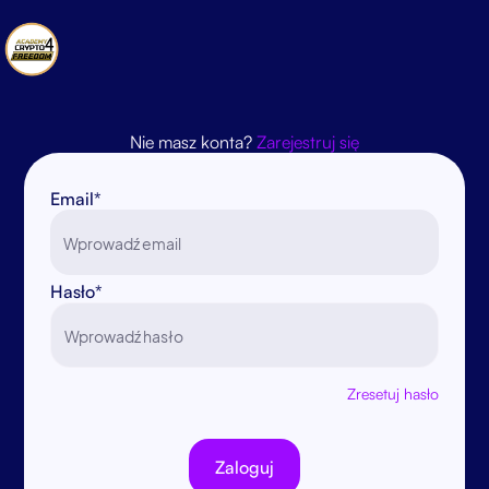
Nie masz konta?
Zarejestruj się
Email*
Hasło*
Zresetuj hasło