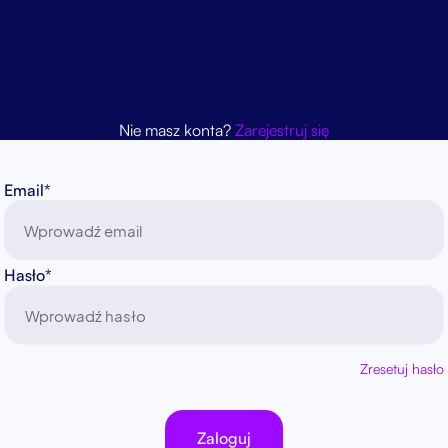
Nie masz konta?
Zarejestruj się
Email*
Hasło*
Zresetuj hasło