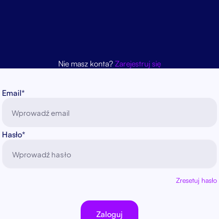
Nie masz konta?
Zarejestruj się
Email*
Hasło*
Zresetuj hasło