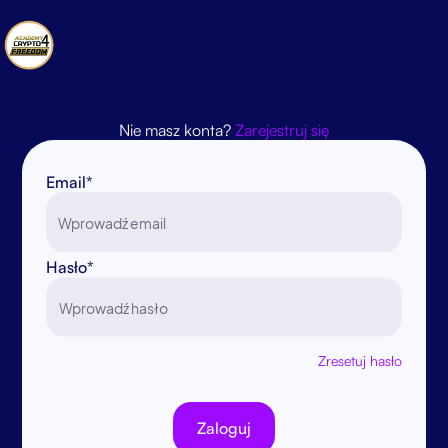
Nie masz konta?
Zarejestruj się
Email*
Hasło*
Zresetuj hasło