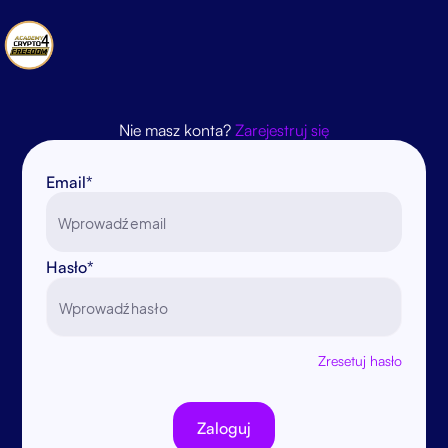
Nie masz konta?
Zarejestruj się
Email*
Hasło*
Zresetuj hasło