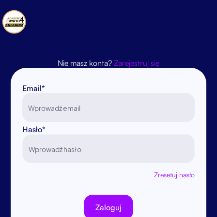
Nie masz konta?
Zarejestruj się
Email*
Hasło*
Zresetuj hasło