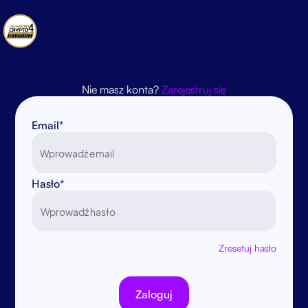
Nie masz konta?
Zarejestruj się
Email*
Hasło*
Zresetuj hasło