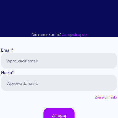
Nie masz konta?
Zarejestruj się
Email*
Hasło*
Zresetuj hasło