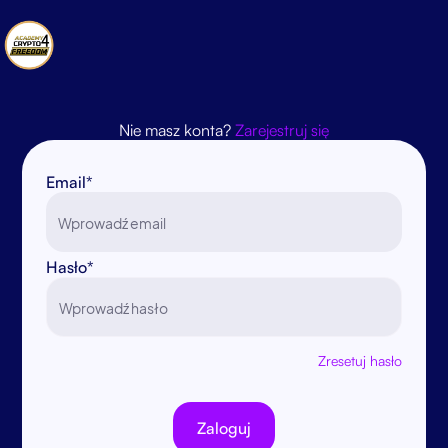
Nie masz konta?
Zarejestruj się
Email*
Hasło*
Zresetuj hasło