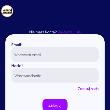
Nie masz konta?
Zarejestruj się
Email*
Hasło*
Zresetuj hasło