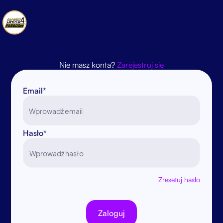
Nie masz konta?
Zarejestruj się
Email*
Hasło*
Zresetuj hasło