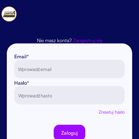
Nie masz konta?
Zarejestruj się
Email*
Hasło*
Zresetuj hasło