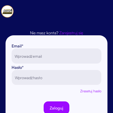
Nie masz konta?
Zarejestruj się
Email*
Hasło*
Zresetuj hasło