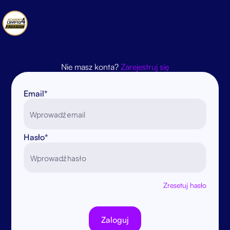
Nie masz konta?
Zarejestruj się
Email*
Hasło*
Zresetuj hasło