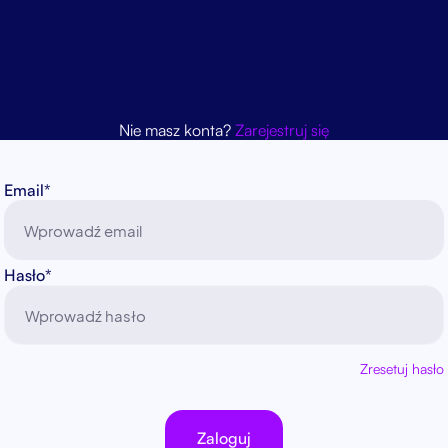
Nie masz konta?
Zarejestruj się
Email*
Hasło*
Zresetuj hasło