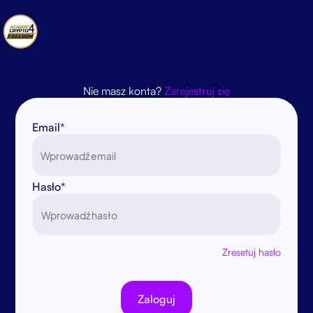
Nie masz konta?
Zarejestruj się
Email*
Hasło*
Zresetuj hasło