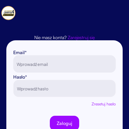
Nie masz konta?
Zarejestruj się
Email*
Hasło*
Zresetuj hasło